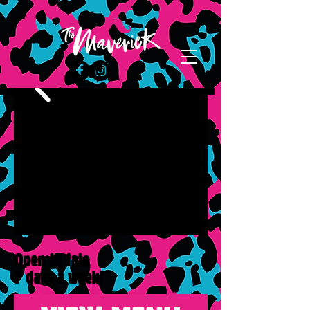
Open til late
7 days a week!